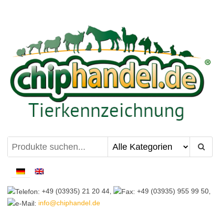
Zum
Inhalt
springen
chiphandel.de
+49 (03935) 21 20 44,
+49 (03935) 955 99 50,
info@chiphandel.de