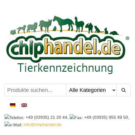
Zum
Inhalt
springen
chiphandel.de
+49 (03935) 21 20 44,
+49 (03935) 955 99 50,
info@chiphandel.de