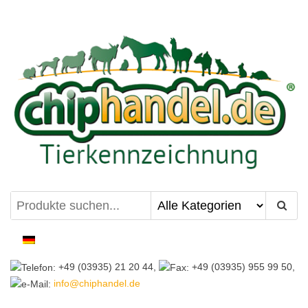
Zum
Inhalt
springen
chiphandel.de
+49 (03935) 21 20 44,
+49 (03935) 955 99 50,
info@chiphandel.de