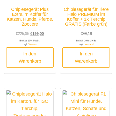
Chiplesegerät Plus
Chiplesegerät für Tiere
Extra im Koffer für
Halo PREMIUM im
Katzen, Hunde, Pferde,
Koffer + 1x Tierchip
Zootiere
GRATIS (Farbe grün)
Ursprünglicher
Aktueller
€
225,95
€
199,00
€
99,19
Preis
Preis
Enthält 19% MwSt.
Enthält 19% MwSt.
zzgl.
Versand
zzgl.
Versand
war:
ist:
€225,95
€199,00.
In den
In den
Warenkorb
Warenkorb