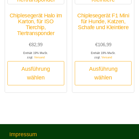
Chiplesegerät Halo im
Chiplesegerät F1 Mini
Karton, für ISO
für Hunde, Katzen,
Tierchip,
Schafe und Kleintiere
Tiertransponder
€
82,99
€
106,99
Enthält 19% MwSt.
Enthält 19% MwSt.
zzgl.
Versand
zzgl.
Versand
Dieses
Di
Ausführung
Ausführung
Produkt
Pr
wählen
wählen
weist
wei
mehrere
me
Varianten
Va
auf.
auf
Die
Di
Optionen
Op
können
kö
Impressum