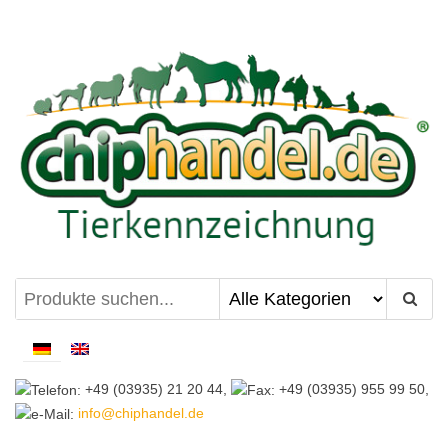
Zum
Inhalt
springen
chiphandel.de
+49 (03935) 21 20 44,
+49 (03935) 955 99 50,
info@chiphandel.de