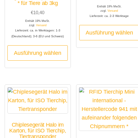
* für Tiere ab 3kg
Enthält 19% MwSt.
zzgl.
Versand
€
10,40
Lieferzeit: ca. 2-3 Werktage
Enthält 19% MwSt.
zzgl.
Versand
Lieferzeit: ca. in Werktagen: 1-3
Ausführung wählen
(Deutschland); 3-6 (EU und Schweiz)
Dieses
Ausführung wählen
Produkt
weist
mehrere
Varianten
auf.
Die
Optionen
können
Chiplesegerät Halo im
auf
Karton, für ISO Tierchip,
der
Tiertransponder