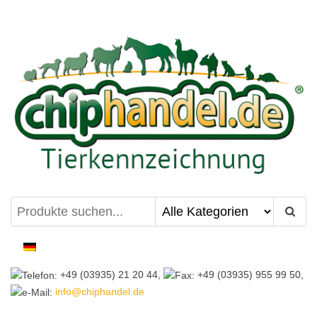
Zum
Inhalt
springen
chiphandel.de
+49 (03935) 21 20 44,
+49 (03935) 955 99 50,
info@chiphandel.de