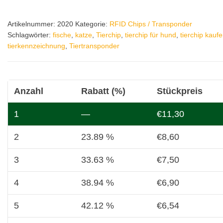
276
mit
Artikelnummer:
2020
Kategorie:
RFID Chips / Transponder
aufeinander
Schlagwörter:
fische
,
katze
,
Tierchip
,
tierchip für hund
,
tierchip kauf
folgenden
tierkennzeichnung
,
Tiertransponder
Chipnummern
*
Menge
Anzahl
Rabatt (%)
Stückpreis
1
—
€
11,30
2
23.89 %
€
8,60
3
33.63 %
€
7,50
4
38.94 %
€
6,90
5
42.12 %
€
6,54