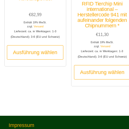
RFID Tierchip Mini
Produktseite
international –
gewählt
Herstellercode 941 mit
€
82,99
aufeinander folgenden
werden
Enthält 19% MwSt.
Chipnummern *
zzgl.
Versand
Lieferzeit: ca. in Werktagen: 1-3
€
11,30
(Deutschland); 3-6 (EU und Schweiz)
Enthält 19% MwSt.
Dieses
zzgl.
Versand
Ausführung wählen
Lieferzeit: ca. in Werktagen: 1-3
Produkt
(Deutschland); 3-6 (EU und Schweiz)
weist
mehrere
Ausführung wählen
Varianten
auf.
Die
Optionen
können
auf
Impressum
der