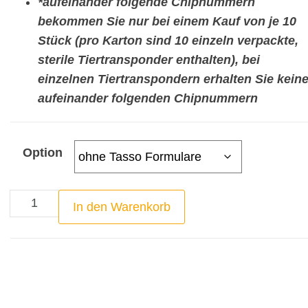
*aufeinander folgende Chipnummern
bekommen Sie nur bei einem Kauf von je 10
Stück (pro Karton sind 10 einzeln verpackte,
sterile Tiertransponder enthalten), bei
einzelnen Tiertranspondern erhalten Sie kein
aufeinander folgenden Chipnummern
Option
RFID
In den Warenkorb
Tierchip
Mini
-
Deutscher
Ländercode